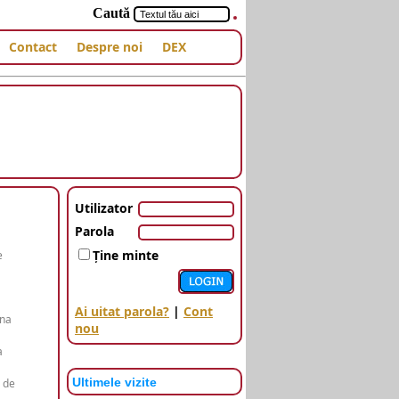
Caută
Contact
Despre noi
DEX
Utilizator
Parola
Ţine minte
e
Ai uitat parola?
|
Cont
âna
nou
a
Ultimele vizite
 de