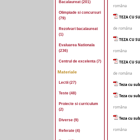
Bacalaureat (201)
româna
Olimpiade si concursuri
TEZA CU SU
(79)
de româna
Rezolvari bacalaureat
(1)
TEZA CU SU
Evaluarea Nationala
româna
(236)
Centrul de excelenta (7)
TEZA CU SU
Materiale
de româna
Lectii (27)
Teza cu sub
Teste (48)
Teza cu sub
Proiecte si curriculum
româna
(2)
Teza cu sub
Diverse (9)
româna
Referate (4)