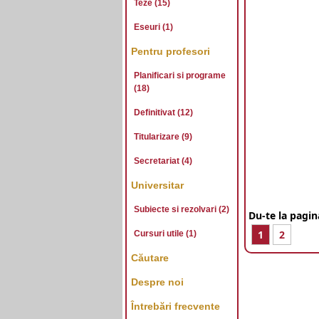
Teze (15)
Eseuri (1)
Pentru profesori
Planificari si programe
(18)
Definitivat (12)
Titularizare (9)
Secretariat (4)
Universitar
Subiecte si rezolvari (2)
Du-te la pagin
1
2
Cursuri utile (1)
Căutare
Despre noi
Întrebări frecvente