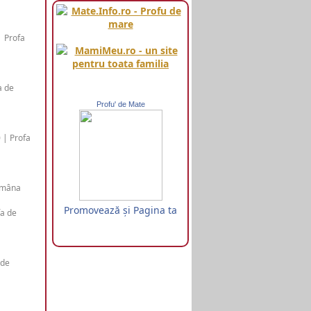
| Profa
a de
Profu' de Mate
 | Profa
româna
Promovează şi Pagina ta
fa de
 de