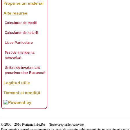
Propune un material
Alte resurse
Calculator de medii
Calculator de salarii
Licee Particulare
Test de inteligenta
nonverbal
Unitati de invatamant
preuniversitar Bucuresti
Legături utile
Termeni si condiţii
© 2006 - 2016 Romana.Info.Ro Toate drepturile rezervate.
Este interzisa reproducerea integrala sau partiala a continutului acestui site pe alte siteuri sau 