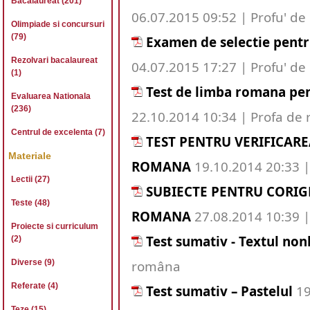
Bacalaureat (201)
06.07.2015 09:52 | Profu' d
Olimpiade si concursuri
(79)
Examen de selectie pentr
Rezolvari bacalaureat
04.07.2015 17:27 | Profu' d
(1)
Test de limba romana pent
Evaluarea Nationala
(236)
22.10.2014 10:34 | Profa de
Centrul de excelenta (7)
TEST PENTRU VERIFICAR
Materiale
ROMANA
19.10.2014 20:33 
Lectii (27)
SUBIECTE PENTRU CORIGE
Teste (48)
ROMANA
27.08.2014 10:39 
Proiecte si curriculum
Test sumativ - Textul non
(2)
Diverse (9)
româna
Referate (4)
Test sumativ – Pastelul
19
Teze (15)