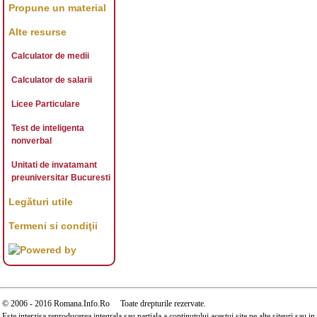
Propune un material
Alte resurse
Calculator de medii
Calculator de salarii
Licee Particulare
Test de inteligenta
nonverbal
Unitati de invatamant
preuniversitar Bucuresti
Legături utile
Termeni si condiţii
© 2006 - 2016 Romana.Info.Ro Toate drepturile rezervate.
Este interzisa reproducerea integrala sau partiala a continutului acestui site pe alte siteuri sau 