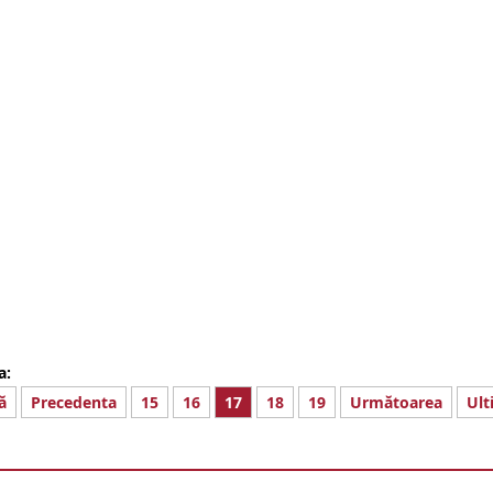
a:
ă
Precedenta
15
16
17
18
19
Următoarea
Ult