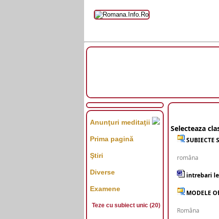
Anunţuri meditaţii
Selecteaza cl
Prima pagină
SUBIECTE S
Ştiri
româna
Diverse
intrebari l
Examene
MODELE Ofic
Teze cu subiect unic (20)
Româna