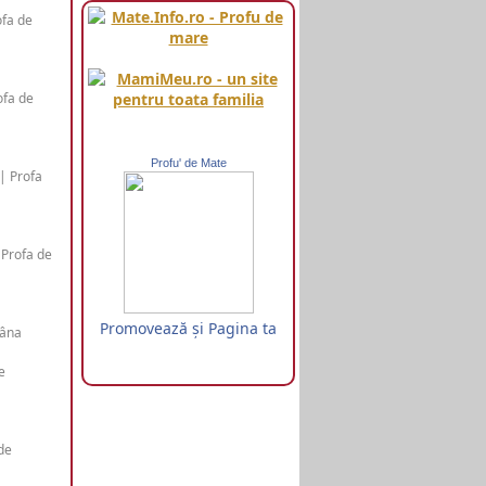
ofa de
ofa de
Profu' de Mate
| Profa
 Profa de
Promovează şi Pagina ta
mâna
e
de