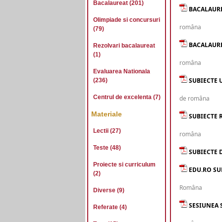
Bacalaureat (201)
BACALAUREA
Olimpiade si concursuri
româna
(79)
BACALAUREA
Rezolvari bacalaureat
(1)
româna
Evaluarea Nationala
SUBIECTE 
(236)
Centrul de excelenta (7)
de româna
Materiale
SUBIECTE R
Lectii (27)
româna
Teste (48)
SUBIECTE 
Proiecte si curriculum
EDU.RO SUB
(2)
Româna
Diverse (9)
SESIUNEA S
Referate (4)