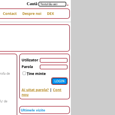
Caută
Contact
Despre noi
DEX
Utilizator
Parola
Ţine minte
rofa de
Ai uitat parola?
|
Cont
nou
fu' de
Ultimele vizite