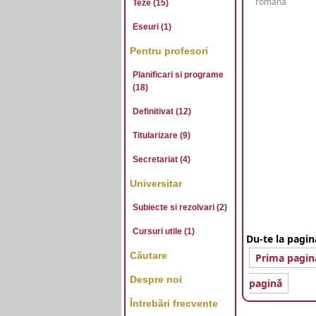
româna
Teze (15)
Eseuri (1)
Pentru profesori
Planificari si programe
(18)
Definitivat (12)
Titularizare (9)
Secretariat (4)
Universitar
Subiecte si rezolvari (2)
Cursuri utile (1)
Du-te la pagin
Căutare
Prima pagin
Despre noi
pagină
Întrebări frecvente