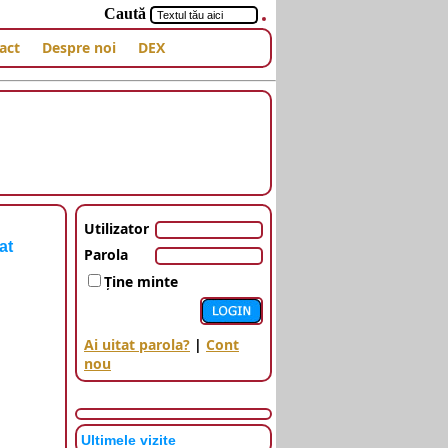
Caută
act
Despre noi
DEX
Utilizator
at
Parola
Ţine minte
Ai uitat parola?
|
Cont
nou
Ultimele vizite