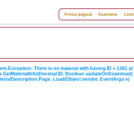
Prima pagină
Examene
Cont
em.Exception: There is no material with having ID = 1391 at
es.GetMaterialInfo(Decimal ID, Boolean updateOnDownload) 
terialDescription.Page_Load(Object sender, EventArgs e)