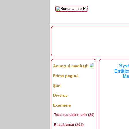
Syst
Anunţuri meditaţii
Entiti
Prima pagină
Ma
Ştiri
Diverse
Examene
Teze cu subiect unic (20)
Bacalaureat (201)