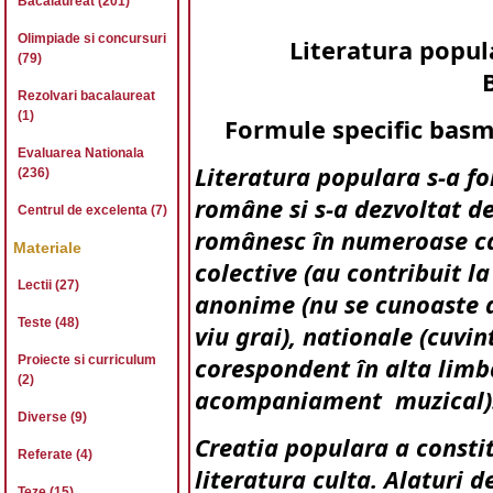
Bacalaureat (201)
Olimpiade si concursuri
Literatura popula
(79)
Rezolvari bacalaureat
(1)
Formule specific basmu
Evaluarea Nationala
Literatura populara s-a fo
(236)
române si s-a dezvoltat de
Centrul de excelenta (7)
românesc în numeroase ca
Materiale
colective
(au contribuit la
Lectii (27)
anonime
(nu se cunoaste 
Teste (48)
viu grai),
nationale
(cuvint
Proiecte si curriculum
corespondent în alta limb
(2)
acompaniament muzical)
Diverse (9)
Creatia populara a constit
Referate (4)
literatura culta. Alaturi d
Teze (15)