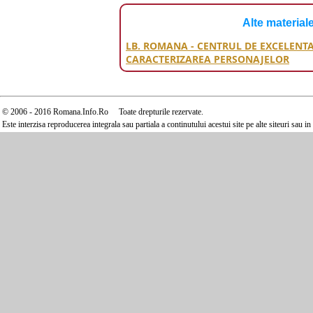
Alte material
LB. ROMANA - CENTRUL DE EXCELENTA
CARACTERIZAREA PERSONAJELOR
Centrul de e
© 2006 - 2016 Romana.Info.Ro Toate drepturile rezervate.
Este interzisa reproducerea integrala sau partiala a continutului acestui site pe alte siteuri sau 