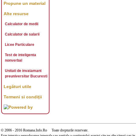
PR
Propune un material
Alte resurse
Calculator de medii
Calculator de salarii
Licee Particulare
Test de inteligenta
nonverbal
Unitati de invatamant
preuniversitar Bucuresti
Legături utile
Termeni si condiţii
© 2006 - 2016 Romana.Info.Ro Toate drepturile rezervate.
Este interzisa reproducerea integrala sau partiala a continutului acestui site pe alte siteuri sau 