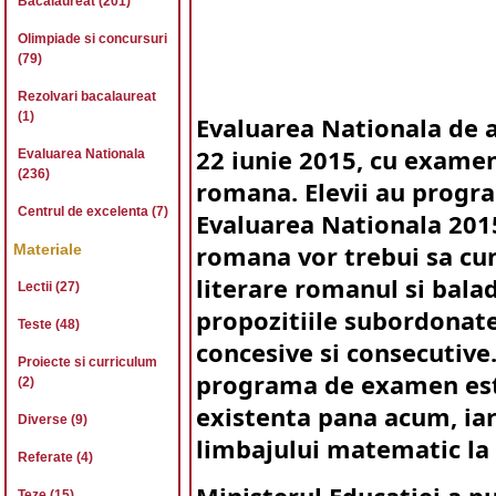
Bacalaureat (201)
Olimpiade si concursuri
(79)
Rezolvari bacalaureat
(1)
Evaluarea Nationala de a
22 iunie 2015, cu examen
Evaluarea Nationala
(236)
romana. Elevii au progr
Centrul de excelenta (7)
Evaluarea Nationala 2015,
Materiale
romana vor trebui sa cuno
literare romanul si bala
Lectii (27)
propozitiile subordonate
Teste (48)
concesive si consecutive
Proiecte si curriculum
programa de examen este
(2)
existenta pana acum, ia
Diverse (9)
limbajului matematic la 
Referate (4)
Teze (15)