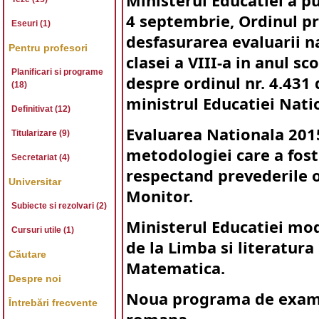
Ministerul Educatiei a pu
4 septembrie,
Ordinul pr
Eseuri (1)
desfasurarea evaluarii n
Pentru profesori
clasei a VIII-a in anul sc
Planificari si programe
despre ordinul nr. 4.431
(18)
ministrul Educatiei Nati
Definitivat (12)
Evaluarea Nationala 201
Titularizare (9)
metodologiei care a fost 
Secretariat (4)
respectand prevederile o
Universitar
Monitor.
Subiecte si rezolvari (2)
Ministerul Educatiei mo
Cursuri utile (1)
de la Limba si literatura
Căutare
Matematica.
Despre noi
Noua programa de exame
Întrebări frecvente