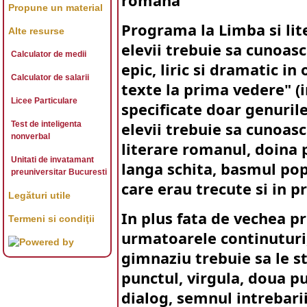
romana
Propune un material
Programa la Limba si li
Alte resurse
elevii trebuie sa cunoasc
Calculator de medii
epic, liric si dramatic in
Calculator de salarii
texte la prima vedere" (
Licee Particulare
specificate doar genurile
Test de inteligenta
elevii trebuie sa cunoasca
nonverbal
literare romanul, doina 
Unitati de invatamant
langa schita, basmul popu
preuniversitar Bucuresti
care erau trecute si in 
Legături utile
In plus fata de vechea 
Termeni si condiţii
urmatoarele continuturi,
gimnaziu trebuie sa le s
punctul, virgula, doua pu
dialog, semnul intrebari