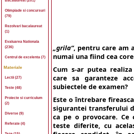
Bacalaureat (201)
Olimpiade si concursuri
(79)
Rezolvari bacalaureat
(1)
Evaluarea Nationala
„grila”
, pentru care am a
(236)
numai una fiind cea core
Centrul de excelenta (7)
Materiale
Cum s-ar putea realiz
care sa garanteze acc
Lectii (27)
subiectele de examen?
Teste (48)
Este o întrebare fireasc
Proiecte si curriculum
(2)
sigurantei transferului 
Diverse (9)
ca pe o provocare. Ce 
teste diferite, cu acela
Referate (4)
Teze (15)