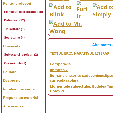
Pentru profesori
Planificari si programe (18)
Definitivat (12)
Titularizare (9)
Secretariat (4)
Alte materi
Universitar
TEXTUL EPIC. NARATIVUL LITERAR
Subiecte si rezolvari (2)
Cursuri utile (1)
Compara?ia
unitatea 2
Căutare
Romanele istorice sadoveniene,lipse
curricula scolara!
Despre noi
Momentele subiectului, Budulea Taic
Întrebări frecvente
I. Slavici
Propune un material
Alte resurse