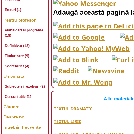
Eseuri (1)
Adaugă această pagină l
Pentru profesori
Planificari si programe
(18)
Definitivat (12)
Titularizare (9)
Secretariat (4)
Universitar
Subiecte si rezolvari (2)
Cursuri utile (1)
Alte material
Căutare
TEXTUL DRAMATIC
Despre noi
TEXTUL LIRIC
Întrebări frecvente
TEXTUL EPIC. NARATIVUL LITERAR