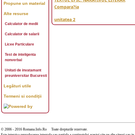
Propune un material
Compara?ia
Alte resurse
unitatea 2
Calculator de medii
defini?ia adjectivului, 
Calculator de salarii
Licee Particulare
Test de inteligenta
nonverbal
Unitati de invatamant
preuniversitar Bucuresti
Legături utile
Termeni si condiţii
© 2006 - 2016 Romana.Info.Ro Toate drepturile rezervate.
Este interzisa reproducerea integrala sau partiala a continutului acestui site pe alte siteuri sau 