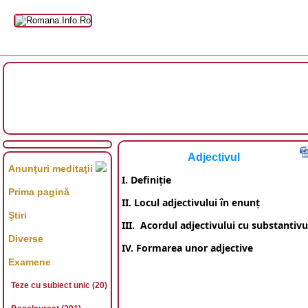
Adjectivul
Anunţuri meditaţii
I. Defini
ție
Prima pagină
II. Locul adjectivului în enunț
Ştiri
III. Acordul adjectivului cu substantivu
Diverse
IV. Formarea unor adjective
Examene
Teze cu subiect unic (20)