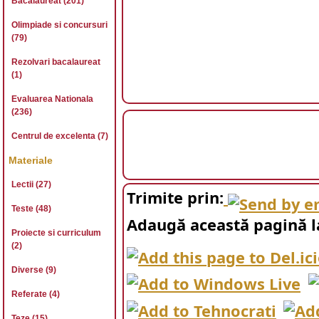
Bacalaureat (201)
Olimpiade si concursuri
(79)
Rezolvari bacalaureat
(1)
Evaluarea Nationala
(236)
Centrul de excelenta (7)
Materiale
Lectii (27)
Trimite prin:
Teste (48)
Adaugă această pagină l
Proiecte si curriculum
(2)
Diverse (9)
Referate (4)
Teze (15)