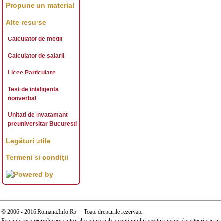
Propune un material
Alte resurse
Calculator de medii
Calculator de salarii
Licee Particulare
Test de inteligenta
nonverbal
Unitati de invatamant
preuniversitar Bucuresti
Legături utile
Termeni si condiţii
© 2006 - 2016 Romana.Info.Ro Toate drepturile rezervate.
Este interzisa reproducerea integrala sau partiala a continutului acestui site pe alte siteuri sau 