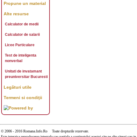
Propune un material
Alte resurse
Calculator de medii
Calculator de salarii
Licee Particulare
Test de inteligenta
nonverbal
Unitati de invatamant
preuniversitar Bucuresti
Legături utile
Termeni si condiţii
© 2006 - 2016 Romana.Info.Ro Toate drepturile rezervate.
Este interzisa reproducerea integrala sau partiala a continutului acestui site pe alte siteuri sau 