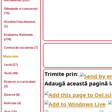
Bacalaureat (201)
Olimpiade si concursuri
(79)
Rezolvari bacalaureat
(1)
Evaluarea Nationala
(236)
Centrul de excelenta (7)
Materiale
Lectii (27)
Trimite prin:
Teste (48)
Adaugă această pagină l
Proiecte si curriculum
(2)
Diverse (9)
Referate (4)
Teze (15)