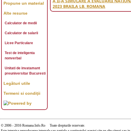
A II-A SIMULARE A EVALUARII NATIO
Propune un material
2023 BRAILA LB. ROMANA
Alte resurse
Calculator de medii
Calculator de salarii
Licee Particulare
Test de inteligenta
nonverbal
Unitati de invatamant
preuniversitar Bucuresti
Legături utile
Termeni si condiţii
© 2006 - 2016 Romana.Info.Ro Toate drepturile rezervate.
Este interzisa reproducerea integrala sau partiala a continutului acestui site pe alte siteuri sau 