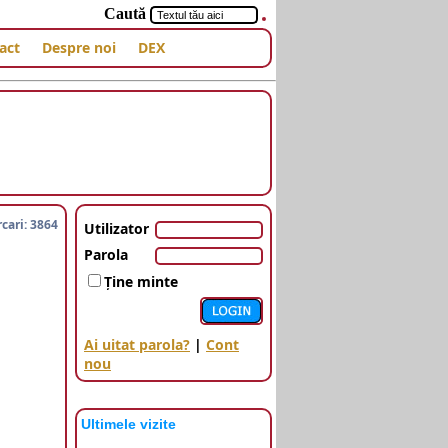
Caută
act
Despre noi
DEX
cari: 3864
Utilizator
Parola
Ţine minte
Ai uitat parola?
|
Cont
nou
Ultimele vizite