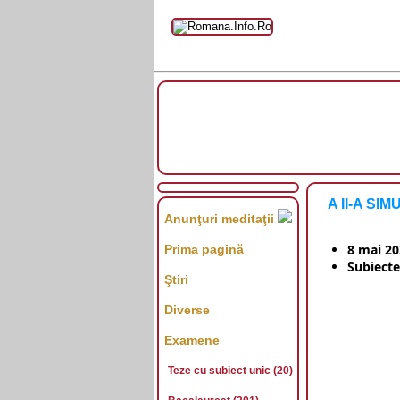
A II-A SI
Anunţuri meditaţii
8 mai 2
Prima pagină
Subiecte
Ştiri
Diverse
Examene
Teze cu subiect unic (20)