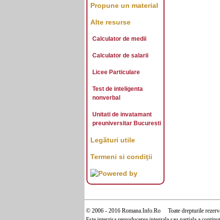
Propune un material
Alte resurse
Calculator de medii
Calculator de salarii
Licee Particulare
Test de inteligenta
nonverbal
Unitati de invatamant
preuniversitar Bucuresti
Legături utile
Termeni si condiţii
© 2006 - 2016 Romana.Info.Ro Toate drepturile rezerva
Este interzisa reproducerea integrala sau partiala a continu