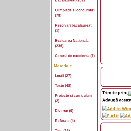
Bacalaureat (201)
Olimpiade si concursuri
(79)
Rezolvari bacalaureat
(1)
Evaluarea Nationala
(236)
Centrul de excelenta (7)
Materiale
Lectii (27)
Teste (48)
Trimite prin:
Proiecte si curriculum
Adaugă aceast
(2)
Diverse (9)
Referate (4)
Teze (15)