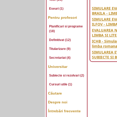
SIMULARE EV
Eseuri (1)
BRAILA - LI
Pentru profesori
SIMULARE EV
ILFOV - LIM
Planificari si programe
EVALUAREA N
(18)
LIMBA SI LI
Definitivat (12)
ICHB - Simula
limba romana
Titularizare (9)
SIMULAREA E
SUBIECTE SI 
Secretariat (4)
Universitar
Subiecte si rezolvari (2)
Cursuri utile (1)
Căutare
Despre noi
Întrebări frecvente