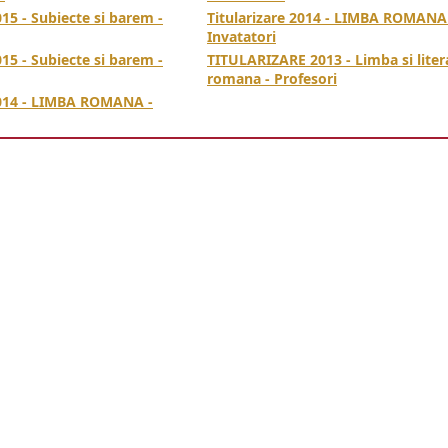
015 - Subiecte si barem -
Titularizare 2014 - LIMBA ROMANA
Invatatori
015 - Subiecte si barem -
TITULARIZARE 2013 - Limba si liter
romana - Profesori
2014 - LIMBA ROMANA -
subiecte, barem, titularizare 2013, limba si literatura romana, invatatori, invatamant primar,