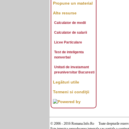
Propune un material
Alte resurse
Calculator de medii
Calculator de salarii
Licee Particulare
Test de inteligenta
nonverbal
Unitati de invatamant
preuniversitar Bucuresti
Legături utile
Termeni si condiţii
© 2006 - 2016 Romana.Info.Ro Toate drepturile rezerva
Este interzisa reproducerea integrala sau partiala a continu