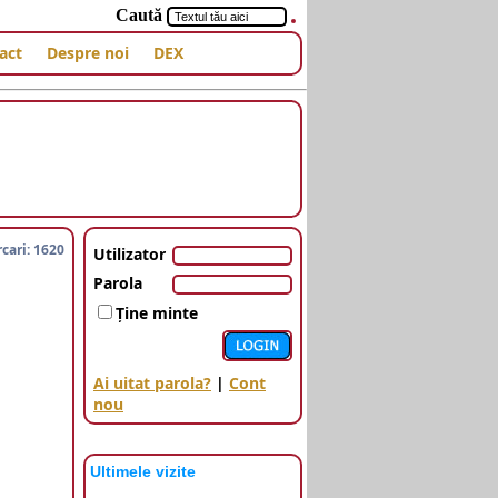
Caută
act
Despre noi
DEX
cari: 1620
Utilizator
Parola
Ţine minte
Ai uitat parola?
|
Cont
nou
Ultimele vizite