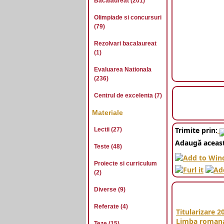
Bacalaureat (201)
Olimpiade si concursuri
(79)
Rezolvari bacalaureat
(1)
Evaluarea Nationala
(236)
Centrul de excelenta (7)
Materiale
Trimite prin:
Lectii (27)
Adaugă aceast
Teste (48)
Proiecte si curriculum
(2)
Diverse (9)
Referate (4)
Titularizare 2
Limba roman
Teze (15)