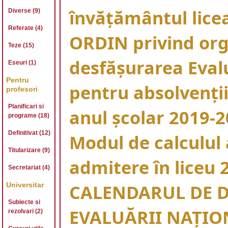
învăţământul licea
Diverse (9)
Referate (4)
ORDIN privind org
Teze (15)
desfăşurarea Eval
Eseuri (1)
Pentru
pentru absolvenţii 
profesori
Planificari si
anul şcolar 2019-
programe (18)
Definitivat (12)
Modul de calculul
Titularizare (9)
admitere în liceu 
Secretariat (4)
CALENDARUL DE 
Universitar
Subiecte si
EVALUĂRII NAŢIO
rezolvari (2)