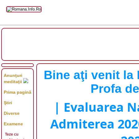
Bine aţi venit l
Anunţuri
meditaţii
Profa d
Prima pagină
| Evaluarea N
Ştiri
Diverse
Admiterea 202
Examene
Teze cu