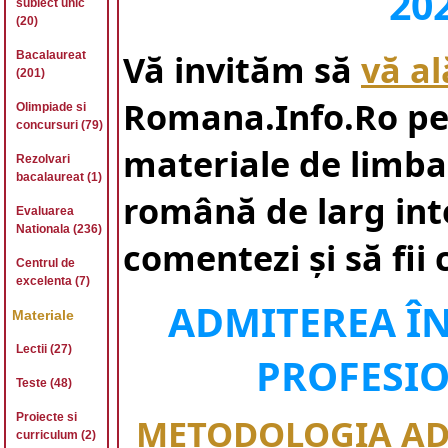
202
subiect unic
(20)
Vă invităm să
vă al
Bacalaureat
(201)
Romana.Info.Ro pe
Olimpiade si
concursuri (79)
materiale de limba 
Rezolvari
bacalaureat (1)
română de larg inte
Evaluarea
Nationala (236)
comentezi și să fii
Centrul de
excelenta (7)
ADMITEREA ÎN 
Materiale
Lectii (27)
PROFESIO
Teste (48)
Proiecte si
METODOLOGIA ADM
curriculum (2)