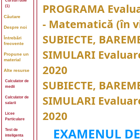
Cursuri utile
PROGRAMA Evaluar
(1)
Căutare
- Matematică (în v
Despre noi
SUBIECTE, BAREME
Întrebări
frecvente
SIMULARI Evaluare
Propune un
material
2020
Alte resurse
SUBIECTE, BAREME
Calculator de
medii
SIMULARI Evaluare
Calculator de
salarii
2020
Licee
Particulare
EXAMENUL DE
Test de
inteligenta