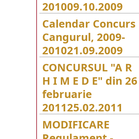
2010
09.10.2009
Calendar Concurs
Cangurul, 2009-
2010
21.09.2009
CONCURSUL "A R
H I M E D E" din 26
februarie
2011
25.02.2011
MODIFICARE
Regulament -