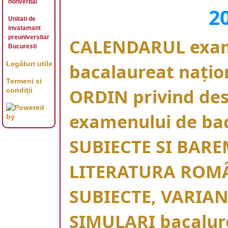
nonverbal
2
Unitati de
invatamant
preuniversitar
CALENDARUL exam
Bucuresti
Legături utile
bacalaureat naţio
Termeni si
ORDIN privind de
condiţii
examenului de ba
SUBIECTE SI BAREM
LITERATURA ROMÂ
SUBIECTE, VARIAN
SIMULARI bacalure