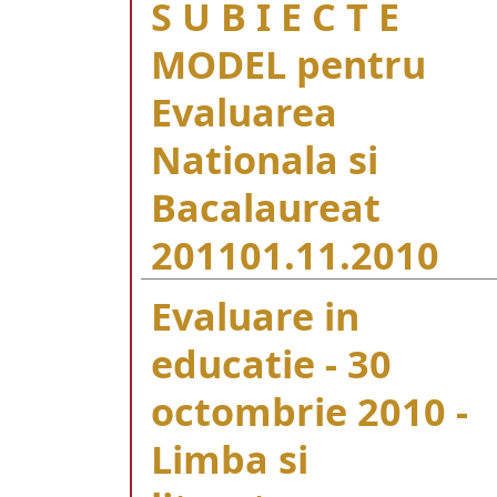
S U B I E C T E
MODEL pentru
Evaluarea
Nationala si
Bacalaureat
2011
01.11.2010
Evaluare in
educatie - 30
octombrie 2010 -
Limba si