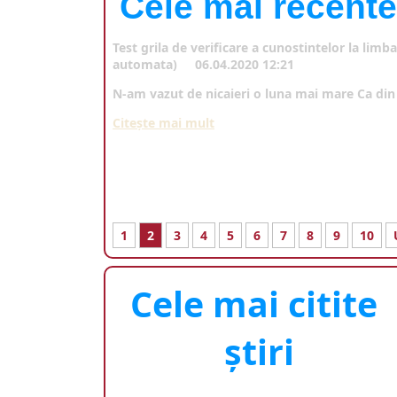
Cele mai recente 
Test grila de verificare a cunostintelor la limb
automata)
06.04.2020 12:21
N-am vazut de nicaieri o luna mai mare Ca din v
Citeşte mai mult
1
2
3
4
5
6
7
8
9
10
Cele mai citite
ştiri